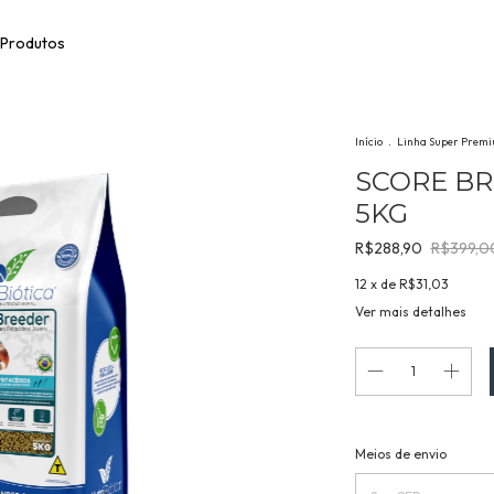
Produtos
Início
.
Linha Super Premi
SCORE BR
5KG
R$288,90
R$399,0
12
x de
R$31,03
Ver mais detalhes
Entregas para o CEP:
Meios de envio