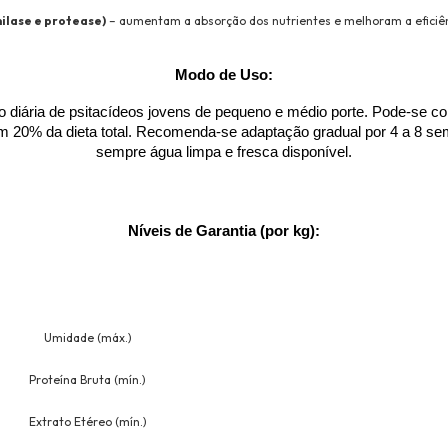
milase e protease)
– aumentam a absorção dos nutrientes e melhoram a eficiên
Modo de Uso:
diária de psitacídeos jovens de pequeno e médio porte. Pode-se co
 20% da dieta total. Recomenda-se adaptação gradual por 4 a 8 sem
sempre água limpa e fresca disponível.
Níveis de Garantia (por kg):
Umidade (máx.)
Proteína Bruta (mín.)
Extrato Etéreo (mín.)