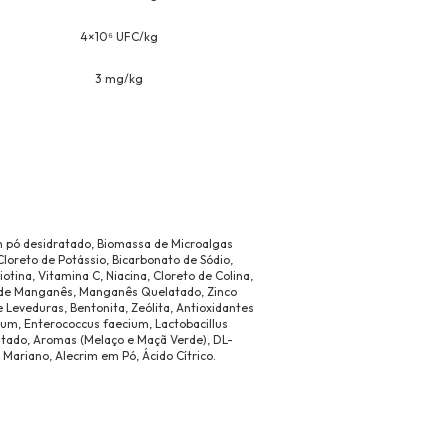
4×10⁶ UFC/kg
3 mg/kg
m pó desidratado, Biomassa de Microalgas
Cloreto de Potássio, Bicarbonato de Sódio,
iotina, Vitamina C, Niacina, Cloreto de Colina,
fato de Manganês, Manganês Quelatado, Zinco
 Leveduras, Bentonita, Zeólita, Antioxidantes
fidum, Enterococcus faecium, Lactobacillus
ratado, Aromas (Melaço e Maçã Verde), DL-
 Mariano, Alecrim em Pó, Ácido Cítrico.