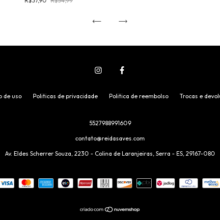
R$37,90
R$54,99
o de uso
Politicas de privacidade
Politica de reembolso
Trocas e devo
5527988991609
contato@reidasaves.com
Av. Eldes Scherrer Souza, 2230 - Colina de Laranjeiras, Serra - ES, 29167-080