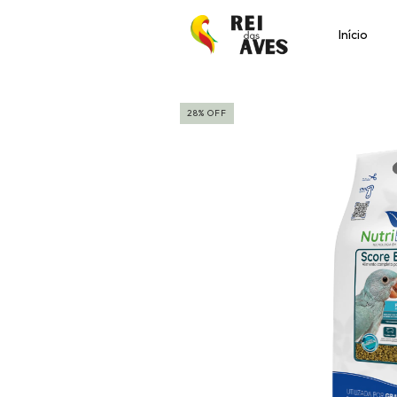
Início
28
%
OFF