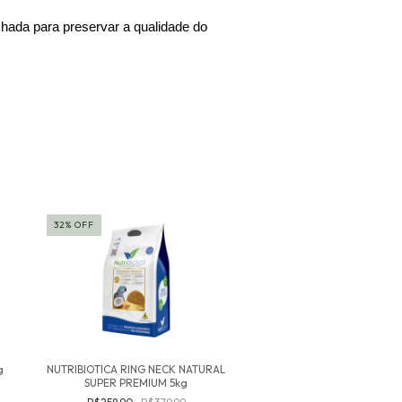
hada para preservar a qualidade do 
32
%
OFF
Esgotado
g
NUTRIBIOTICA RING NECK NATURAL
TRINCA FERRO FLOCADA
SUPER PREMIUM 5kg
FRUTAS E OVOS 3