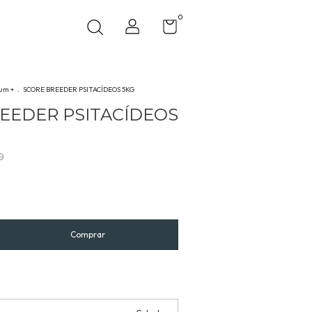
0
um +
.
SCORE BREEDER PSITACÍDEOS 5KG
EEDER PSITACÍDEOS
0
Alterar CEP