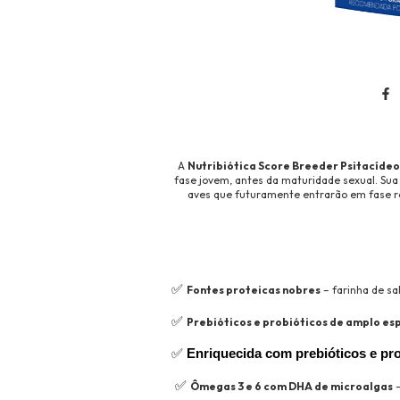
A
Nutribiótica Score Breeder Psitacídeo
fase jovem, antes da maturidade sexual. Sua
aves que futuramente entrarão em fase re
✅ 
Fontes proteicas nobres
– farinha de sa
✅ 
Prebióticos e probióticos de amplo es
✅ 
Enriquecida com prebióticos e pr
 ✅ 
Ômegas 3 e 6 com DHA de microalgas
–