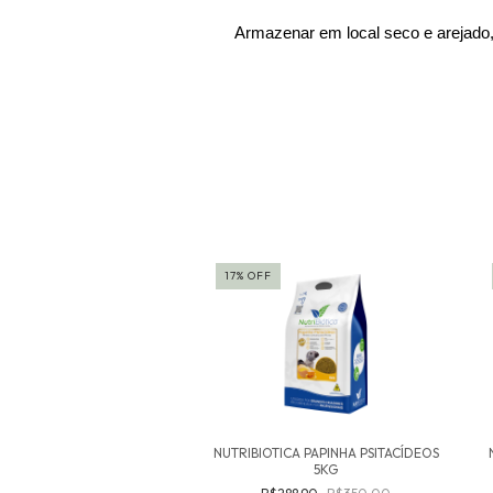
Armazenar em local seco e arejado,
o
17
%
OFF
INHADA EGG PROTEIN
NUTRIBIOTICA PAPINHA PSITACÍDEOS
PSITACIDEOS 5KG
5KG