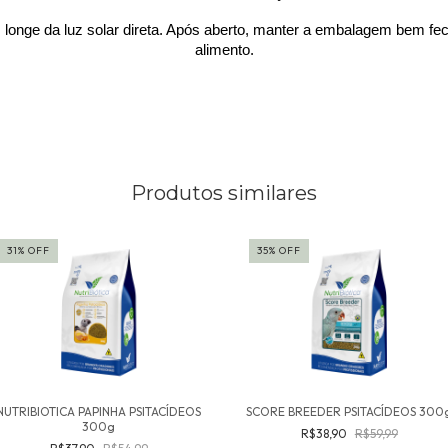
 longe da luz solar direta. Após aberto, manter a embalagem bem fec
alimento.
Produtos similares
31
%
OFF
35
%
OFF
NUTRIBIOTICA PAPINHA PSITACÍDEOS
SCORE BREEDER PSITACÍDEOS 300
300g
R$38,90
R$59,99