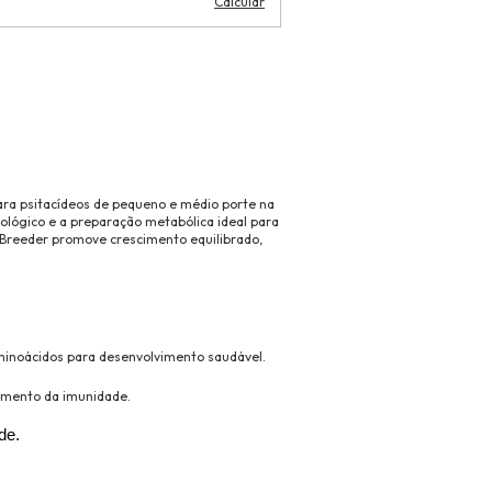
Calcular
ara psitacídeos de pequeno e médio porte na
ológico e a preparação metabólica ideal para
 Breeder promove crescimento equilibrado,
aminoácidos para desenvolvimento saudável.
ecimento da imunidade.
de.