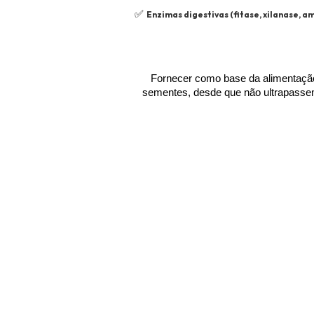
✅ 
Enzimas digestivas (fitase, xilanase, a
Fornecer como base da alimentação 
sementes, desde que não ultrapassem