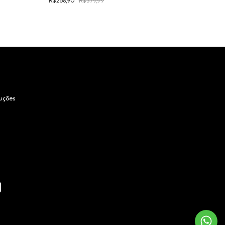
R$258,90
R$379,99
R$39,99
R$54,9
luções