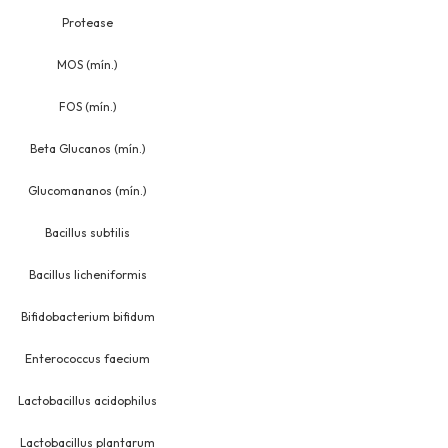
Protease
MOS (mín.)
FOS (mín.)
Beta Glucanos (mín.)
Glucomananos (mín.)
Bacillus subtilis
Bacillus licheniformis
Bifidobacterium bifidum
Enterococcus faecium
Lactobacillus acidophilus
Lactobacillus plantarum