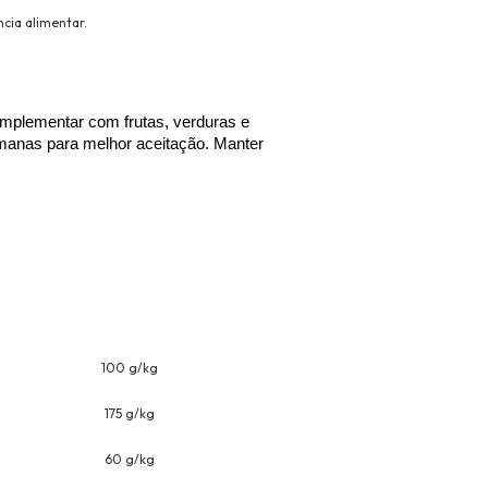
cia alimentar.
mplementar com frutas, verduras e 
anas para melhor aceitação. Manter 
100 g/kg
175 g/kg
60 g/kg