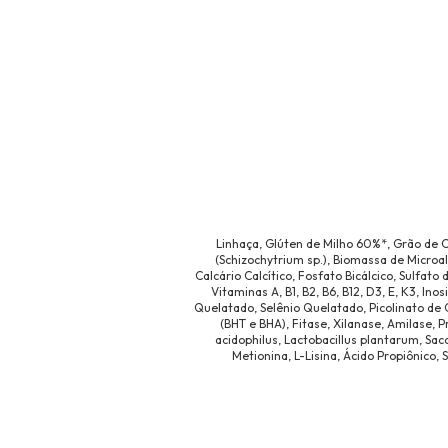
Linhaça, Glúten de Milho 60%*, Grão de 
(Schizochytrium sp.), Biomassa de Microal
Calcário Calcítico, Fosfato Bicálcico, Sulfato
Vitaminas A, B1, B2, B6, B12, D3, E, K3, I
Quelatado, Selênio Quelatado, Picolinato de 
(BHT e BHA), Fitase, Xilanase, Amilase, P
acidophilus, Lactobacillus plantarum, Sa
Metionina, L-Lisina, Ácido Propiônico,