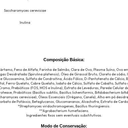
Saccharomyces cerevisiae
Inulina
Composição Básica:
Cártamo, Feno de Alfafa, Farinha de Salmão, Clara de Ovo, Plasma Suíno, Ovo e
gas Desidratada (Spirulina platensis), Óleo de Girassol Bruto, Cloreto de sódio, 
 de Glucosamina, Sulfato de Condroitina, Ácido Fólico, D-Pantotenato de Cálcio, B
nositol, Ferro Quelato, Cobre Quelato, Iodato de Cálcio, Sulfato de Cobalto, Sul
Cromo, Prebióticos (FOS, MOS e Inulina), Extrato de Leveduras, Parede Celular de
rotease, Probióticos (Bacillus subtilis, Bacillus licheniformis, Bifidobacterium bi
ccharomyces cerevisiae), Óleos Essenciais (Orégano, Canela), Alho em pó desid
 Sorbato de Potássio, Betaglucanos, Glucomananos, Alcachofra, Extrato de Cardo
*Streptomyces viridochromogenes, Bacillus thuringiensis.
**Agrobacterium tumefaciens.
Ingredientes fixos sem eventuais substitutivos.
Modo de Conservação: