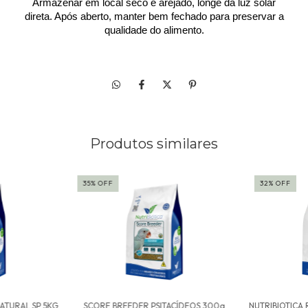
Armazenar em local seco e arejado, longe da luz solar
direta. Após aberto, manter bem fechado para preservar a
qualidade do alimento.
Produtos similares
35
%
OFF
32
%
OFF
ATURAL SP 5KG
SCORE BREEDER PSITACÍDEOS 300g
NUTRIBIOTICA