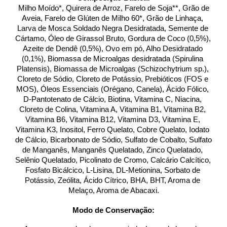
 Milho Moído*, Quirera de Arroz, Farelo de Soja**, Grão de 
Aveia, Farelo de Glúten de Milho 60*, Grão de Linhaça, 
Larva de Mosca Soldado Negra Desidratada, Semente de 
Cártamo, Óleo de Girassol Bruto, Gordura de Coco (0,5%), 
Azeite de Dendê (0,5%), Ovo em pó, Alho Desidratado 
(0,1%), Biomassa de Microalgas desidratada (Spirulina 
Platensis), Biomassa de Microalgas (Schizochytrium sp.), 
Cloreto de Sódio, Cloreto de Potássio, Prebióticos (FOS e 
MOS), Óleos Essenciais (Orégano, Canela), Ácido Fólico, 
D-Pantotenato de Cálcio, Biotina, Vitamina C, Niacina, 
Cloreto de Colina, Vitamina A, Vitamina B1, Vitamina B2, 
Vitamina B6, Vitamina B12, Vitamina D3, Vitamina E, 
Vitamina K3, Inositol, Ferro Quelato, Cobre Quelato, Iodato 
de Cálcio, Bicarbonato de Sódio, Sulfato de Cobalto, Sulfato 
de Manganês, Manganês Quelatado, Zinco Quelatado, 
Selênio Quelatado, Picolinato de Cromo, Calcário Calcítico, 
Fosfato Bicálcico, L-Lisina, DL-Metionina, Sorbato de 
Potássio, Zeólita, Ácido Cítrico, BHA, BHT, Aroma de 
Melaço, Aroma de Abacaxi.
Modo de Conservação: