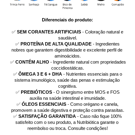
Diferenciais do produto:
 ✅ 
SEM CORANTES ARTIFICIAIS
 - Coloração natural e 
saudável.
 ✅ 
PROTEÍNA DE ALTA QUALIDADE
 - Ingredientes 
nobres que garantem digestibilidade e excelente perfil de 
aminoácidos.
 ✅ 
CONTÉM ALHO
 - Ingrediente natural com propriedades 
coccidiostáticas.
 ✅ 
ÔMEGA 3 E 6 + DHA
 - Nutrientes essenciais para o 
sistema imunológico, saúde das penas e estimulação 
cognitiva.
 ✅ 
PREBIÓTICOS
 - O sinergismo entre MOS e FOS 
auxilia na saúde intestinal e imunidade.
 ✅ 
ÓLEOS ESSENCIAIS
 - Como orégano e canela, 
promovem a saúde digestiva e proteção contra parasitas.
 ✅ 
SATISFAÇÃO GARANTIDA
 - Caso não fique 100% 
satisfeito com o seu produto, a Nutribiótica garante o 
reembolso ou troca. Consulte condições!