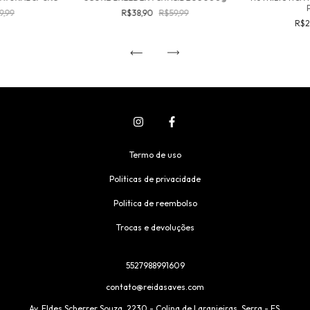
9,99
R$38,90
R$59,99
R$2
Termo de uso
Politicas de privacidade
Politica de reembolso
Trocas e devoluções
5527988991609
contato@reidasaves.com
Av. Eldes Scherrer Souza, 2230 - Colina de Laranjeiras, Serra - ES,